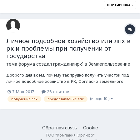
СОРТИРОВКА
Личное подсобное хозяйство или лпх в
рк и проблемы при получении от
государства
тема форума создал
гражданинрк1
в
Землепользование
Доброго дня всем, почему так трудно получить участок под
личное подсобное хозяйство в РК, Согласно земельного
кодекса рк уасток под личное подсобное хозяйство может
7 Мая 2017
26 ответов
быть предоставлен единым массивом с участком под ижс, в
(и еще 10 )
получение лпх
предоставление лпх
черте населенного пункта в сельской местности, и он может
выдаваться в черт...
Обратная связь
Cookie
ТОО "Компания ЮрИнфо"