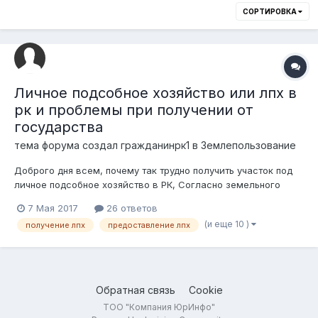
СОРТИРОВКА
Личное подсобное хозяйство или лпх в
рк и проблемы при получении от
государства
тема форума создал
гражданинрк1
в
Землепользование
Доброго дня всем, почему так трудно получить участок под
личное подсобное хозяйство в РК, Согласно земельного
кодекса рк уасток под личное подсобное хозяйство может
7 Мая 2017
26 ответов
быть предоставлен единым массивом с участком под ижс, в
(и еще 10 )
получение лпх
предоставление лпх
черте населенного пункта в сельской местности, и он может
выдаваться в черт...
Обратная связь
Cookie
ТОО "Компания ЮрИнфо"