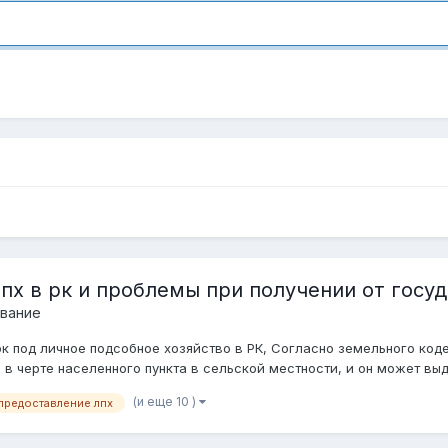
пх в рк и проблемы при получении от госу
вание
ок под личное подсобное хозяйство в РК, Согласно земельного код
 черте населенного пункта в сельской местности, и он может выда
(и еще 10 )
предоставление лпх