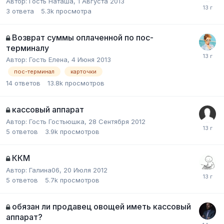
Автор:
Гость Наташа
,
1 Августа 2013
3
ответа
5.3k
просмотра
Возврат суммы оплаченной по пос-
терминалу
Автор:
Гость Елена
,
4 Июня 2013
пос-терминал
карточки
14
ответов
13.8k
просмотров
кассовый аппарат
Автор:
Гость Гостьюшка
,
28 Сентября 2012
5
ответов
3.9k
просмотров
ККМ
Автор:
Галина06
,
20 Июля 2012
5
ответов
5.7k
просмотров
обязан ли продавец овощей иметь кассовый
аппарат?