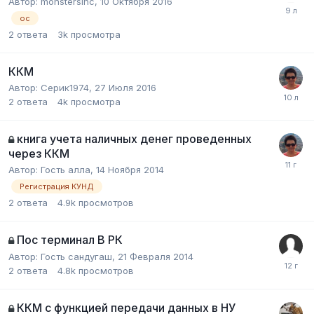
Автор:
monstersinc
,
10 Октября 2016
ос
2
ответа
3k
просмотра
ККМ
Автор:
Серик1974
,
27 Июля 2016
2
ответа
4k
просмотра
книга учета наличных денег проведенных
через ККМ
Автор:
Гость алла
,
14 Ноября 2014
Регистрация КУНД
2
ответа
4.9k
просмотров
Пос терминал В РК
Автор:
Гость сандугаш
,
21 Февраля 2014
2
ответа
4.8k
просмотров
ККМ с функцией передачи данных в НУ