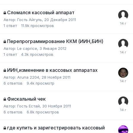
Сломался кассовый аппарат
Автор:
Гость Айгуль
,
20 Декабря 2011
1
ответ
11.9k
просмотров
Перепрограммирование ККМ (ИИН,БИН)
Автор:
Le caprice
,
3 Января 2012
1
ответ
4.3k
просмотров
ИИН,изменение в кассовых аппаратах
Автор:
Aruna 2204
,
28 Ноября 2011
6
ответов
9.4k
просмотр
Фискальный чек
Автор:
Гость Естай
,
30 Ноября 2011
6
ответов
6.8k
просмотров
где купить и заригестрировать кассовый