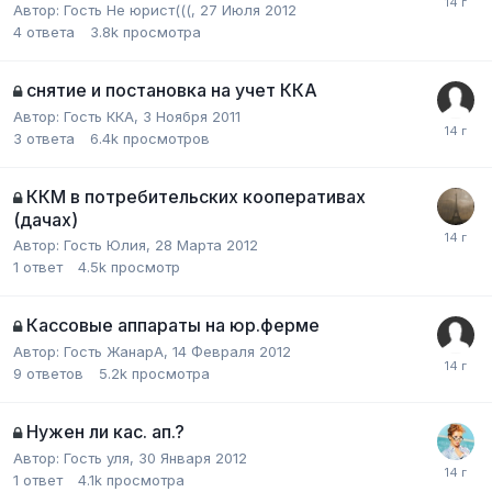
Автор:
Гость Не юрист(((
,
27 Июля 2012
4
ответа
3.8k
просмотра
снятие и постановка на учет ККА
Автор:
Гость ККА
,
3 Ноября 2011
3
ответа
6.4k
просмотров
ККМ в потребительских кооперативах
(дачах)
Автор:
Гость Юлия
,
28 Марта 2012
1
ответ
4.5k
просмотр
Кассовые аппараты на юр.ферме
Автор:
Гость ЖанарА
,
14 Февраля 2012
9
ответов
5.2k
просмотра
Нужен ли кас. ап.?
Автор:
Гость уля
,
30 Января 2012
1
ответ
4.1k
просмотра