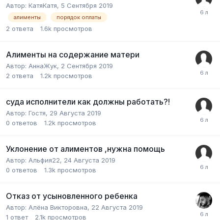
Автор:
КатяКатя
,
5 Сентября 2019
алименты
порядок оплаты
2
ответа
1.6k
просмотров
Алименты на содержание матери
Автор:
АннаЖук
,
2 Сентября 2019
2
ответа
1.2k
просмотров
суда исполнители как должны работать?!
Автор:
Гостя
,
29 Августа 2019
0
ответов
1.2k
просмотров
Уклонение от алиментов ,нужна помощь
Автор:
Альфия22
,
24 Августа 2019
0
ответов
1.3k
просмотров
Отказ от усыновленного ребенка
Автор:
Алёна Викторовна
,
22 Августа 2019
1
ответ
2.1k
просмотров