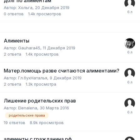
долг по алиментам
Автор:
Хольга
,
20 Декабря 2019
0
ответов
1.4k
просмотров
Алименты
Автор:
Gauhara45
,
11 Декабря 2019
2
ответа
1.4k
просмотров
Матер.помощь разве считаются алиментами?
Автор:
Гл.бухНаталья
,
9 Декабря 2019
2
ответа
1.3k
просмотра
Лишение родительских прав
Автор:
Elenalena
,
30 Марта 2016
родительские права
19
ответов
8.9k
просмотров
алименты с гражданина рф