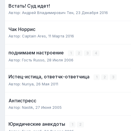
Встать! Суд идет!
Автор:
Андрей Владимирович Тен
,
23 Декабря 2016
Чак Норрис
Автор:
Captain Ares
,
11 Марта 2016
поднимаем настроение
1
2
3
4
Автор:
Гость Russo
,
28 Июля 2006
Истец-истица, ответчк-ответчица
1
2
3
Автор:
Nuriya
,
26 Мая 2011
Антистресс
Автор:
Nastik
,
27 Июня 2005
Юридические анекдоты
1
2