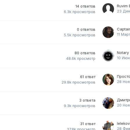
Ruvim 
14
ответов
23 Дек
6.3k
просмотров
Captai
0
ответов
11 Мар
5.5k
просмотров
Notary
80
ответов
10 Июн
48.6k
просмотр
Просто
61
ответ
28 Ноя
29.8k
просмотров
Дмитр
3
ответа
20 Ноя
9.3k
просмотров
leleko
31
ответ
28 Фев
37.8k
просмотр