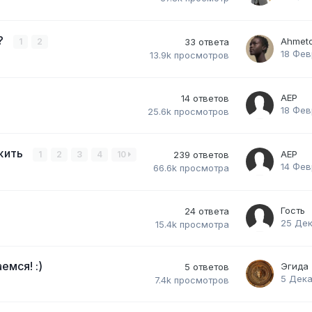
й?
Ahmet
1
2
33
ответа
18 Фев
13.9k
просмотров
AEP
14
ответов
18 Фев
25.6k
просмотров
ожить
AEP
1
2
3
4
10
239
ответов
14 Фев
66.6k
просмотра
Гость
24
ответа
25 Дек
15.4k
просмотра
мся! :)
Эгида
5
ответов
5 Дека
7.4k
просмотров