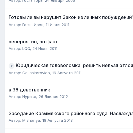
Автор:
Гость горЕ
,
24 Января 2005
Готовы ли вы нарушит Закон из личных побуждени
Автор:
Гость Ирэн
,
11 Июля 2011
невероятно, но факт
Автор:
LQQ
,
24 Июня 2011
Юридическая головоломка: решить нельзя отл
Автор:
Galiaskarovich
,
16 Августа 2011
в 36 девственник
Автор:
Нурике
,
26 Января 2012
Заседание Казымякского районного суда. Наслаждае
Автор:
Mishanya
,
18 Августа 2013