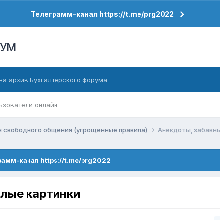
Телеграмм-канал https://t.me/prg2022
РУМ
на архив Бухгалтерского форума
ьзователи онлайн
я свободного общения (упрощенные правила)
Анекдоты, забавны
рамм-канал https://t.me/prg2022
елые картинки