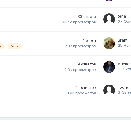
teha
33
ответа
27 Фев
34.4k
просмотров
Brant
1
ответ
25 Ноя
7.3k
просмотров
я
банк
Алекс
9
ответов
10 Окт
9.3k
просмотров
Гость
14
ответов
3 Октя
11.9k
просмотра