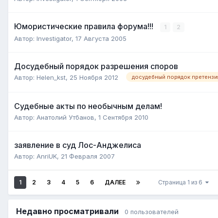
Юмористические правила форума!!!
1
2
Автор:
Investigator
,
17 Августа 2005
Досудебный порядок разрешения споров
Автор:
Helen_kst
,
25 Ноября 2012
досудебный порядок претензи
Судебные акты по необычным делам!
Автор:
Анатолий Утбанов
,
1 Сентября 2010
заявление в суд Лос-Анджелиса
Автор:
AnriUK
,
21 Февраля 2007
1
2
3
4
5
6
ДАЛЕЕ
Страница 1 из 6
Недавно просматривали
0 пользователей