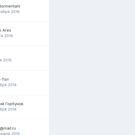
Bormentahl
абря 2016
n Ares
та 2016
я 2015
 Пэт
бря 2014
ий Горбунов
бря 2014
v@mail.ru
раля 2014