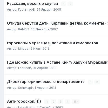
Рассказы, веселые случаи
1
2
Автор:
Гость горЕ
,
24 Января 2005
Откуда берутся дети. Картинки детям, комменты -
Автор:
BANDIT
,
15 Декабря 2007
гороскопы мерзавцев, политиков и юмористов
Автор:
Мирра
,
5 Июня 2013
Где можно купить в Астане Книгу Харуки Мураками
Автор:
Галилей
,
16 Апреля 2013
Директор юридического департамента
1
2
Автор:
Schekspir
,
1 Апреля 2013
Антигороскоп:))))
1
2
3
4
11
Автор:
Investigator
,
1 Сентября 2003