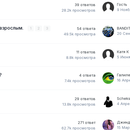
Гость
39
ответов
9 Нояб
28.2k
просмотров
 взрослым.
BANDI
1
2
3
54
ответа
20 Сен
49.5k
просмотра
Катя К
11
ответов
5 Июня
8.8k
просмотра
?
Галил
4
ответа
16 Апр
7.4k
просмотров
Scheks
29
ответов
4 Апре
13.8k
просмотров
Джинд
271
ответ
15 Мар
62.7k
просмотров