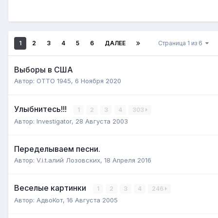
1
2
3
4
5
6
ДАЛЕЕ
Страница 1 из 6
Выборы в США
Автор:
ОТТО 1945
,
6 Ноября 2020
Улыбнитесь!!!
1
2
3
4
303
Автор:
Investigator
,
28 Августа 2003
Переделываем песни.
Автор:
V.i.t.алий Лозовских
,
18 Апреля 2016
Веселые картинки
1
2
3
4
246
Автор:
АдвоКот
,
16 Августа 2005