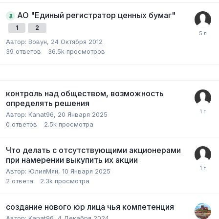
АО "Единый регистратор ценных бумаг"
1
2
Автор:
Вовун
,
24 Октября 2012
39
ответов
36.5k
просмотров
контроль над обществом, возможность
определять решения
Автор:
Kanat96
,
20 Января 2025
0
ответов
2.5k
просмотра
Что делать с отсутствующими акционерами
при намерении выкупить их акции
Автор:
ЮлияМян
,
10 Января 2025
2
ответа
2.3k
просмотра
создание нового юр лица чья компетенция
Автор:
Kanat96
,
4 Декабря 2024