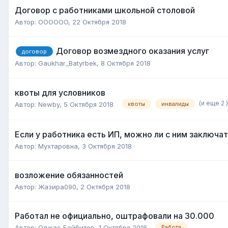
Договор с работниками школьной столовой
Автор:
OOOOOO
,
22 Октября 2018
Договор возмездного оказания услуг
договор
Автор:
Gaukhar_Batyrbek
,
8 Октября 2018
квоты для условников
(и еще 2 
Автор:
Newby
,
5 Октября 2018
квоты
инвалиды
Если у работника есть ИП, можно ли с ним заключа
Автор:
Мухтаровна
,
3 Октября 2018
возложение обязанностей
Автор:
Жазира090
,
2 Октября 2018
Работал не официально, оштрафовали на 30.000
Автор:
Олжас Бейбитов
,
1 Октября 2018
Работа