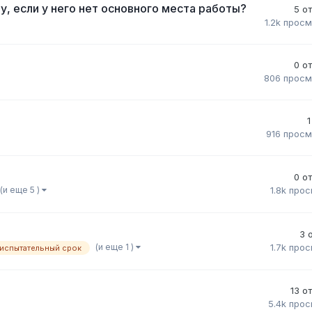
, если у него нет основного места работы?
5
о
1.2k
просм
0
о
806
просм
1
916
просм
0
о
(и еще 5 )
1.8k
прос
3
(и еще 1 )
1.7k
прос
испытательный срок
13
о
5.4k
прос