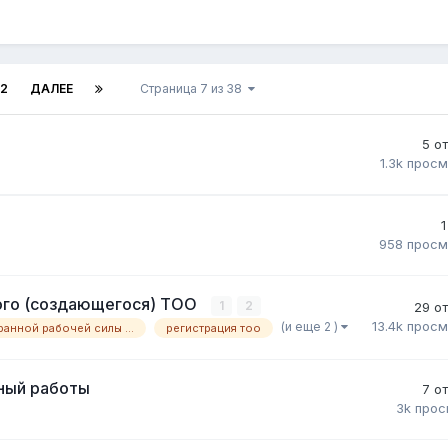
12
ДАЛЕЕ
Страница 7 из 38
5
о
1.3k
просм
1
958
просм
ого (создающегося) ТОО
1
2
29
о
13.4k
просм
(и еще 2 )
привлечение иностранной рабочей силы назначение иностранца директором тоо
регистрация тоо
ный работы
7
о
3k
прос