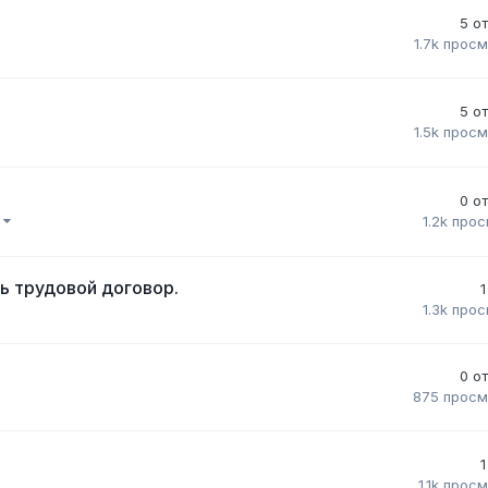
5
о
1.7k
просм
5
о
1.5k
просм
0
о
)
1.2k
прос
ть трудовой договор.
1
1.3k
прос
0
о
875
просм
1
1.1k
просм