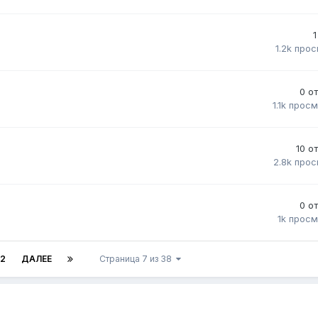
1
1.2k
прос
0
о
1.1k
просм
10
о
2.8k
прос
0
о
1k
просм
12
ДАЛЕЕ
Страница 7 из 38