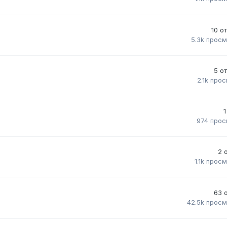
10
о
5.3k
просм
5
о
2.1k
прос
1
974
прос
2
1.1k
просм
63
42.5k
просм