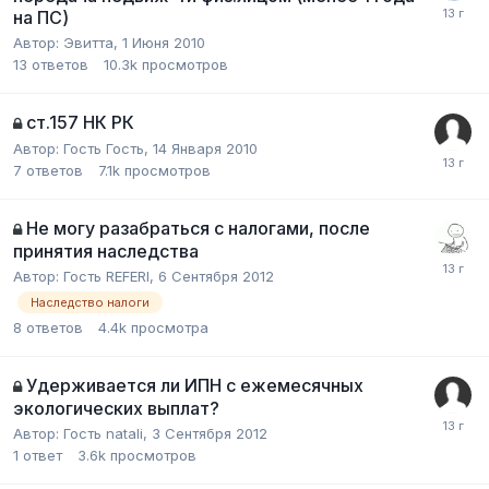
на ПС)
Автор:
Эвитта
,
1 Июня 2010
13
ответов
10.3k
просмотров
ст.157 НК РК
Автор:
Гость Гость
,
14 Января 2010
7
ответов
7.1k
просмотров
Не могу разабраться с налогами, после
принятия наследства
Автор:
Гость REFERI
,
6 Сентября 2012
Наследство налоги
8
ответов
4.4k
просмотра
Удерживается ли ИПН с ежемесячных
экологических выплат?
Автор:
Гость natali
,
3 Сентября 2012
1
ответ
3.6k
просмотров