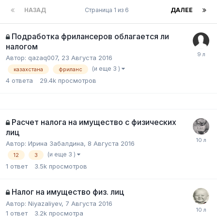
НАЗАД
Страница 1 из 6
ДАЛЕЕ
Подработка фрилансеров облагается ли
налогом
Автор:
qazaq007
,
23 Августа 2016
(и еще 3 )
казахстана
фриланс
4
ответа
29.4k
просмотров
Расчет налога на имущество с физических
лиц
Автор:
Ирина Забалдина
,
8 Августа 2016
(и еще 3 )
12
3
1
ответ
3.5k
просмотров
Налог на имущество физ. лиц
Автор:
Niyazaliyev
,
7 Августа 2016
1
ответ
3.2k
просмотра