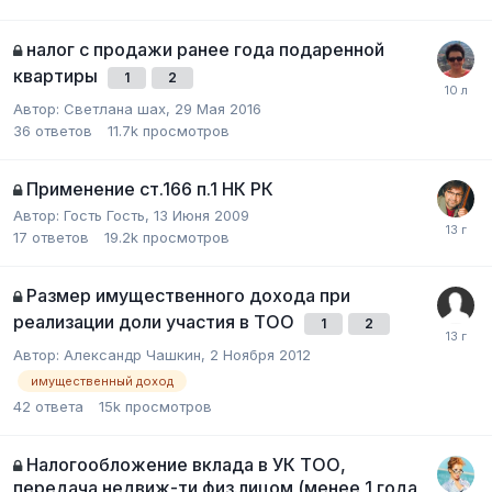
налог с продажи ранее года подаренной
квартиры
1
2
Автор:
Светлана шах
,
29 Мая 2016
36
ответов
11.7k
просмотров
Применение ст.166 п.1 НК РК
Автор:
Гость Гость
,
13 Июня 2009
17
ответов
19.2k
просмотров
Размер имущественного дохода при
реализации доли участия в ТОО
1
2
Автор:
Александр Чашкин
,
2 Ноября 2012
имущественный доход
42
ответа
15k
просмотров
Налогообложение вклада в УК ТОО,
передача недвиж-ти физ.лицом (менее 1 года