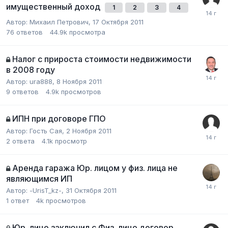
имущественный доход
1
2
3
4
Автор:
Михаил Петрович
,
17 Октября 2011
76
ответов
44.9k
просмотра
Налог с прироста стоимости недвижимости
в 2008 году
Автор:
ura888
,
8 Ноября 2011
9
ответов
4.9k
просмотров
ИПН при договоре ГПО
Автор:
Гость Сая
,
2 Ноября 2011
2
ответа
4.1k
просмотр
Аренда гаража Юр. лицом у физ. лица не
являющимся ИП
Автор:
-UrisT_kz-
,
31 Октября 2011
1
ответ
4k
просмотров
Юр. лицо заключил с Физ. лицо договор