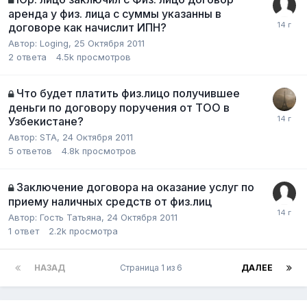
аренда у физ. лица с суммы указанны в
договоре как начислит ИПН?
Автор:
Loging
,
25 Октября 2011
2
ответа
4.5k
просмотров
Что будет платить физ.лицо получившее
деньги по договору поручения от ТОО в
Узбекистане?
Автор:
STA
,
24 Октября 2011
5
ответов
4.8k
просмотров
Заключение договора на оказание услуг по
приему наличных средств от физ.лиц
Автор:
Гость Татьяна
,
24 Октября 2011
1
ответ
2.2k
просмотра
НАЗАД
Страница 1 из 6
ДАЛЕЕ