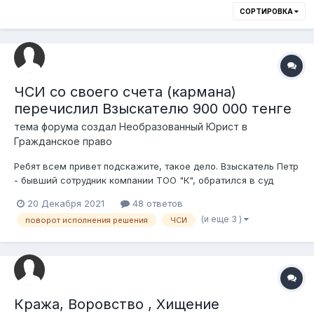
СОРТИРОВКА
ЧСИ со своего счета (кармана)
перечислил Взыскателю 900 000 тенге
тема форума создал
Необразованный Юрист
в
Гражданское право
Ребят всем привет подскажите, такое дело. Взыскатель Петр
- бывший сотрудник компании ТОО "К", обратился в суд
первой инстанции о взыскании заработной платы и пр.
20 Декабря 2021
48 ответов
платежей к ТОО "К". Суд первой инстанции удовлетворил с
(и еще 3 )
поворот исполнения решения
ЧСИ
ТОО "К" в пользу Взыскателя Петра устанавливает сумму
900 000 тенге. Взыскатель П...
Кража, Воровство , Хищение