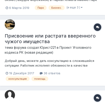
Культуры и отдыха ? Куда обращаться, успел обратиться в
(и еще 3 )
6 Марта 2019
Парк
Бизнес.
палату предпринимателей сказали что парк это частная
собственность и надо напрямую с директором
разговаривать о аренде, по номеру ск...
Присвоение или растрата вверенного
чужого имущества
тема форума создал
Юрист221
в
Проект Уголовного
кодекса РК (новая редакция)
Добрый день, можете дать консультацию в сложившейся
ситуации: Работник исполнял обязанности в качестве
помощника юриста, принимал пакет документов (устав,свид
19 Декабря 2017
36 ответов
о гос регистр) для заверения их в нотариусе, после
консультация
помощь
заверения получал счет фактуру и акт выполненных работ,
далее передавал документы без...