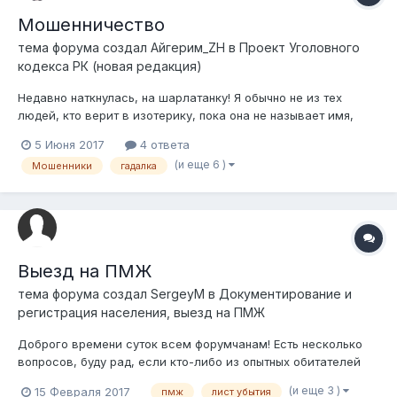
Мошенничество
тема форума создал
Айгерим_ZH
в
Проект Уголовного
кодекса РК (новая редакция)
Недавно наткнулась, на шарлатанку! Я обычно не из тех
людей, кто верит в изотерику, пока она не называет имя,
которое причинило много бед и раздоров в нашей семье.
5 Июня 2017
4 ответа
Откуда? Неужели что-то видит или пальцев в небо? Не суть.
(и еще 6 )
Мошенники
гадалка
Но она мне так на уши присела, что я даже осознать не
успела как она стащила у...
Выезд на ПМЖ
тема форума создал
SergeyM
в
Документирование и
регистрация населения, выезд на ПМЖ
Доброго времени суток всем форумчанам! Есть несколько
вопросов, буду рад, если кто-либо из опытных обитателей
форума поможет найти ответы на вопросы. Отучился в РФ в
(и еще 3 )
15 Февраля 2017
пмж
лист убытия