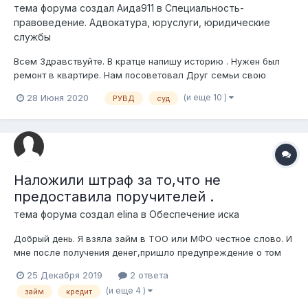
тема форума создал
Аида911
в
Специальность-
правоведение. Адвокатура, юруслуги, юридические
службы
Всем Здравствуйте. В кратце напишу историю . Нужен был
ремонт в квартире. Нам посоветовал Друг семьи свою
Племянницу , Она занимается ремонтными работами .
(и еще 10 )
28 Июня 2020
РУВД
суд
Привел ее 2 ЯНВАРЯ, что бы познакомиться. Познакомились,
договорились о плане работы, о сумме. 4 Января приступает
к работе. Далее работает кром...
Наложили штраф за то,что не
предоставила поручителей .
тема форума создал
elina
в
Обеспечение иска
Добрый день. Я взяла займ в ТОО или МФО честное слово. И
мне после получения денег,пришло предупреждение о том
,что условия займа поменяются,если не найду двух
25 Декабря 2019
2 ответа
поручителей. Я сразу же погасила займ , со всеми
(и еще 4 )
займ
кредит
комиссиями оплаты,хотя она ранее не была указана. Вместо
40 положенных с меня взыскивают 80...