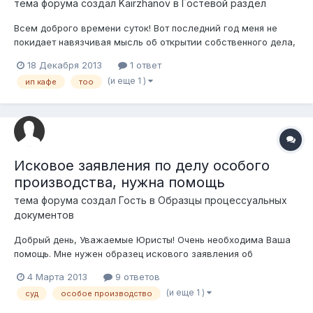
тема форума создал
Kairzhanov
в
Гостевой раздел
Всем доброго времени суток! Вот последний год меня не
покидает навязчивая мысль об открытии собственного дела,
в частности кафе. Помещение примерное нашел (о
18 Декабря 2013
1 ответ
документах ничего пока не известно, идут переговоры) с
(и еще 1 )
ип кафе
тоо
удобной парковкой, персонал есть (начиная от охраны и
заканчивая мной т.е. глав. управл...
Исковое заявления по делу особого
производства, нужна помощь
тема форума создал Гость в
Образцы процессуальных
документов
Добрый день, Уважаемые Юристы! Очень необходима Ваша
помощь. Мне нужен образец искового заявления об
установлении факта, имеющего юридическое значение, об
4 Марта 2013
9 ответов
установлении факта принадлежности
(и еще 1 )
суд
особое производство
правоустанавливающих документов. При принятии
наследства возникла проблема с договором купли-