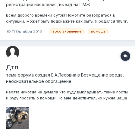
регистрация населения, выезд на ПМЖ
Всем доброго времени суток! Помогите разобраться в
ситуации, может быть подскажите как быть. Я родился 1984г,
в городе Лисаковске, Кустанайская обл. После 3-го класса
11 Октября 2016
восстановление
помощь
в школе, с родителями переехал в Россию. По сегодняшний
день живу в России, с российским гражданством и
паспортом. К сожа...
Дтп
тема форума создал
Е.А.Лесовна
в
Возмещение вреда,
неосновательное обогащение
Ребята никогда не думала что буду выкладывать такие посты
и буду просить о помощи! Но мне действительно нужна Ваша
помощь! 29 апреля этого года попала в страшное дтп, от
которого чудом осталась жива! Но у нас в стране так все
несправедлив целых 5 месяцев ждала пока этот парень
совершивший дтп хотя б...