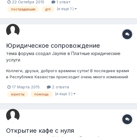
22 Октября 2015
1 ответ
(и еще 1 )
пострадавшая
дтп
Юридическое сопровождение
тема форума создал
Jaymie
в
Платные юридические
услуги
Коллеги, друзья, доброго времени суток! В последнее время
в Республике Казахстан происходит очень много изменений
и дополнений в законодательные акты. Мое предложение
17 Марта 2015
2 ответа
следующее: необходимо объединить усилия в
(и еще 2 )
юристы
помощь
предоставлении юридической помощи нуждающимся.
Открытие кафе с нуля