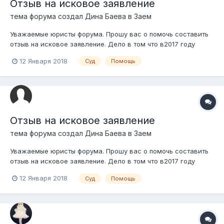
Отзыв на исковое заявление
тема форума создал
Дина Баева
в
Заем
Уважаемые юристы форума. Прошу вас о помочь составить
отзыв на исковое заявление. Дело в том что в2017 году
августе месяце я взяла займ в Тоо оналай финас 70 тысяч
12 Января 2018
Суд
Помощь
тенге со сроком 31 день. Должна была вернуть 103 тысячи.
Получилось так что я не сумела вернуть и естественно займ
пошел на просрочк...
Отзыв на исковое заявление
тема форума создал
Дина Баева
в
Заем
Уважаемые юристы форума. Прошу вас о помочь составить
отзыв на исковое заявление. Дело в том что в2017 году
августе месяце я взяла займ в Тоо оналай финас 70 тысяч
12 Января 2018
Суд
Помощь
тенге со сроком 31 день. Должна была вернуть 103 тысячи.
Получилось так что я не сумела вернуть и естественно займ
пошел на просрочк...