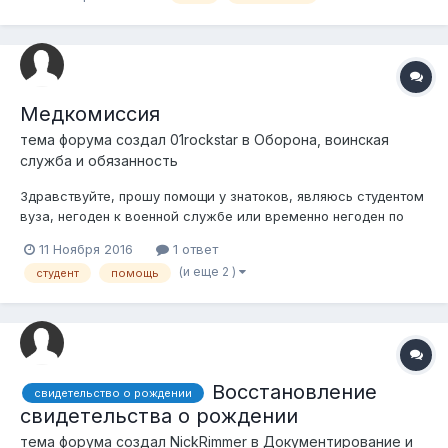
ВУЗе, в январе 2017 сдал документы на получение РВП, в
скором времени должны выдать разрешение на временное
проживание в РФ. Да...
Медкомиссия
тема форума создал
01rockstar
в
Оборона, воинская
служба и обязанность
Здравствуйте, прошу помощи у знатоков, являюсь студентом
вуза, негоден к военной службе или временно негоден по
причине недовеса, но каждый год военкомат призывает
11 Ноября 2016
1 ответ
проходить медкомиссию, даже если являюсь студентом. В
(и еще 2 )
студент
помощь
этом году не явился по причине того что 4 курс, диплом,
госы. Теперь грозят штрафо...
Восстановление
свидетельство о рождении
свидетельства о рождении
тема форума создал
NickRimmer
в
Документирование и