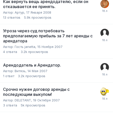
Как вернуть вещь арендодателю, если он
отказывается ее принять.
Автор:
Артур
,
17 Января 2008
13
ответов
5.9k
просмотров
Угроза через суд потребовать
предполагаемую прибыль за 7 лет аренды с
арендатора
Автор:
Гость janetta
,
15 Ноября 2007
4
ответа
3.2k
просмотров
Арендодатель и Арендатор.
Автор:
Витязь
,
14 Мая 2007
1
ответ
3.2k
просмотров
Срочно нужен договор аренды с
последующим выкупом!
Автор:
DELETANT
,
19 Октября 2007
3
ответа
5k
просмотров