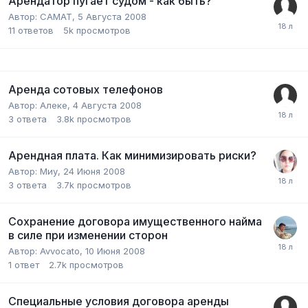
Арендатор пугает судом - как быть?
Автор:
САМАТ
,
5 Августа 2008
11
ответов
5k
просмотров
Аренда сотовых телефонов
Автор:
Алеке
,
4 Августа 2008
3
ответа
3.8k
просмотров
Арендная плата. Как минимизировать риски?
Автор:
Миу
,
24 Июня 2008
3
ответа
3.7k
просмотров
Cохранение договора имущественного найма
в силе при изменении сторон
Автор:
Avvocato
,
10 Июня 2008
1
ответ
2.7k
просмотров
Специальные условия договора аренды