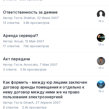
Ответственность за деяние
Автор:
Гость Shalhar
,
22 Июня 2007
13
ответов
3.8k
просмотров
Аренда сервера!?
Автор:
Anuar
,
15 Мая 2007
17
ответов
7.6k
просмотров
Акт передачи
Автор:
Гость Avvocato
,
7 Мая 2007
3
ответа
3.5k
просмотров
Как формить - между юр.лицами заключен
договор аренды помещения и отдельно к
нему договор между ними же на право
пользования электроэнергией
Автор:
Гость DinarA
,
27 Апреля 2007
8
ответов
3.3k
просмотра