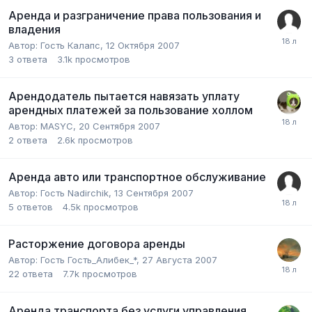
Аренда и разграничение права пользования и
владения
Автор:
Гость Калапс
,
12 Октября 2007
3
ответа
3.1k
просмотров
Арендодатель пытается навязать уплату
арендных платежей за пользование холлом
Автор:
MASYC
,
20 Сентября 2007
2
ответа
2.6k
просмотров
Аренда авто или транспортное обслуживание
Автор:
Гость Nadirchik
,
13 Сентября 2007
5
ответов
4.5k
просмотров
Расторжение договора аренды
Автор:
Гость Гость_Алибек_*
,
27 Августа 2007
22
ответа
7.7k
просмотров
Аренда транспорта без услуги управления