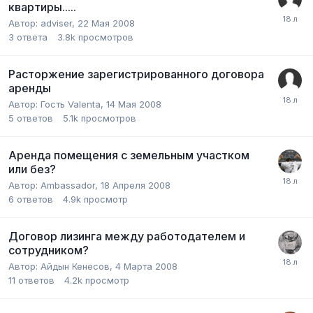
квартиры.....
Автор:
adviser
,
22 Мая 2008
3
ответа
3.8k
просмотров
Расторжение зарегистрированного договора
аренды
Автор:
Гость Valenta
,
14 Мая 2008
5
ответов
5.1k
просмотров
Аренда помещения с земельным участком
или без?
Автор:
Ambassador
,
18 Апреля 2008
6
ответов
4.9k
просмотр
Договор лизинга между работодателем и
сотрудником?
Автор:
Айдын Кенесов
,
4 Марта 2008
11
ответов
4.2k
просмотр