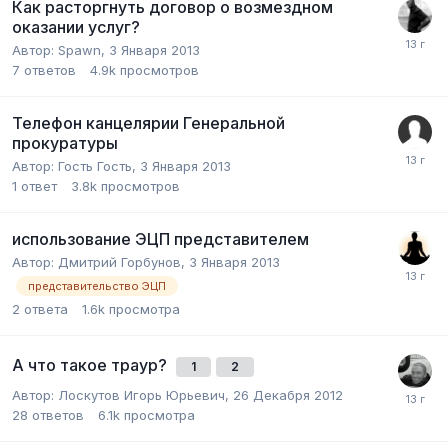
Как расторгнуть договор о возмездном
оказании услуг?
Автор:
Spawn
,
3 Января 2013
7
ответов
4.9k
просмотров
Телефон канцелярии Генеральной
прокуратуры
Автор:
Гость Гость
,
3 Января 2013
1
ответ
3.8k
просмотров
использование ЭЦП представителем
Автор:
Дмитрий Горбунов
,
3 Января 2013
представительство ЭЦП
2
ответа
1.6k
просмотра
А что такое траур?
1
2
Автор:
Лоскутов Игорь Юрьевич
,
26 Декабря 2012
28
ответов
6.1k
просмотра