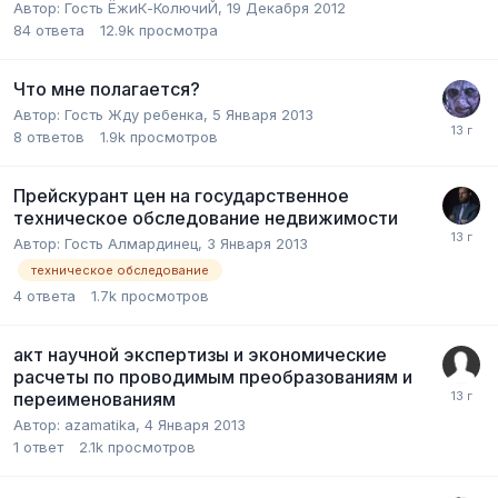
Автор:
Гость ЁжиК-КолючиЙ
,
19 Декабря 2012
84
ответа
12.9k
просмотра
Что мне полагается?
Автор:
Гость Жду ребенка
,
5 Января 2013
8
ответов
1.9k
просмотров
Прейскурант цен на государственное
техническое обследование недвижимости
Автор:
Гость Алмардинец
,
3 Января 2013
техническое обследование
4
ответа
1.7k
просмотров
акт научной экспертизы и экономические
расчеты по проводимым преобразованиям и
переименованиям
Автор:
azamatika
,
4 Января 2013
1
ответ
2.1k
просмотров