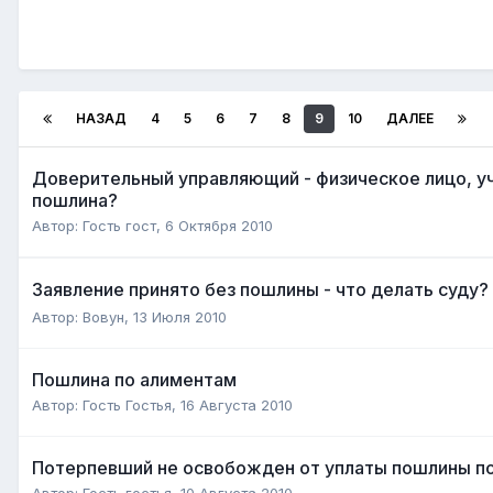
НАЗАД
4
5
6
7
8
9
10
ДАЛЕЕ
Доверительный управляющий - физическое лицо, уч
пошлина?
Автор:
Гость гост
,
6 Октября 2010
Заявление принято без пошлины - что делать суду?
Автор:
Вовун
,
13 Июля 2010
Пошлина по алиментам
Автор:
Гость Гостья
,
16 Августа 2010
Потерпевший не освобожден от уплаты пошлины по 
Автор:
Гость гостья
,
10 Августа 2010