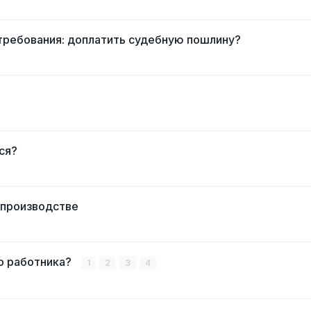
требования: доплатить судебную пошлину?
ся?
 производстве
го работника?
1
2
3
4