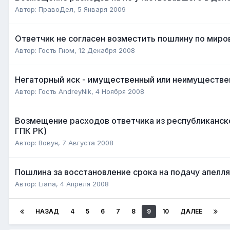
Автор:
ПравоДел
,
5 Января 2009
Ответчик не согласен возместить пошлину по мир
Автор:
Гость Гном
,
12 Декабря 2008
Негаторный иск - имущественный или неимуществ
Автор:
Гость AndreyNik
,
4 Ноября 2008
Возмещение расходов ответчика из республиканск
ГПК РК)
Автор:
Вовун
,
7 Августа 2008
Пошлина за восстановление срока на подачу апел
Автор:
Liana
,
4 Апреля 2008
НАЗАД
4
5
6
7
8
9
10
ДАЛЕЕ