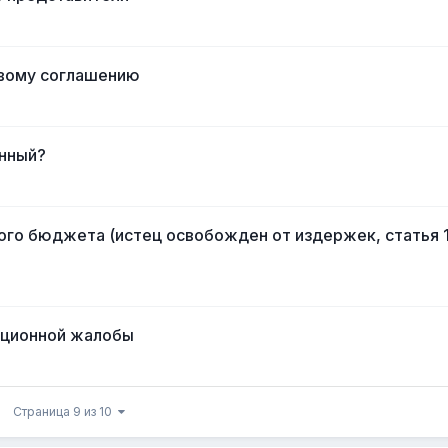
овому соглашению
енный?
ого бюджета (истец освобожден от издержек, статья 
ляционной жалобы
Страница 9 из 10